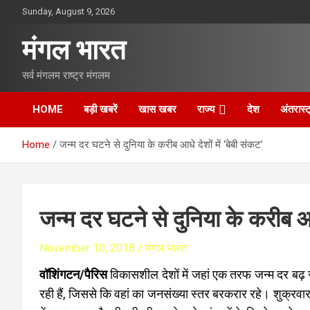
S
Sunday, August 9, 2026
k
i
मंगल भारत
p
t
सर्व मंगलम राष्ट्र मंगलम
o
c
o
HOME
बड़ी खबरें
खास खबर
राज्य
देश
अंतरास्ट
n
t
Home
जन्म दर घटने से दुनिया के करीब आधे देशों में ‘बेबी संकट’
e
n
t
जन्म दर घटने से दुनिया के करीब आधे
November 10, 2018
मंगल भारत
वॉशिंगटन/पैरिस
विकासशील देशों में जहां एक तरफ जन्म दर बढ़ रही है
रही हैं, जिससे कि वहां का जनसंख्या स्तर बरकरार रहे। शुक्रवार