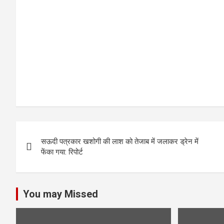
o
p
k
p
P
सऊदी पत्रकार खशोगी की लाश को तेजाब में जलाकर ड्रेन में
o
फेंका गया: रिपोर्ट
s
t
You may Missed
n