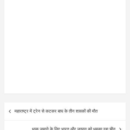
k
p
P
महाराष्ट्र में ट्रेन से कटकर बाघ के तीन शावकों की मौत
o
s
धाक जमाने के लिए भारत और जापान को धमका रहा चीन