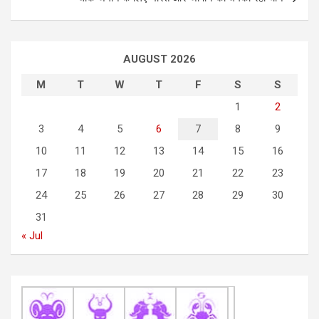
t
n
a
AUGUST 2026
v
M
T
W
T
F
S
S
i
1
2
g
3
4
5
6
7
8
9
a
10
11
12
13
14
15
16
t
17
18
19
20
21
22
23
i
24
25
26
27
28
29
30
o
31
n
« Jul