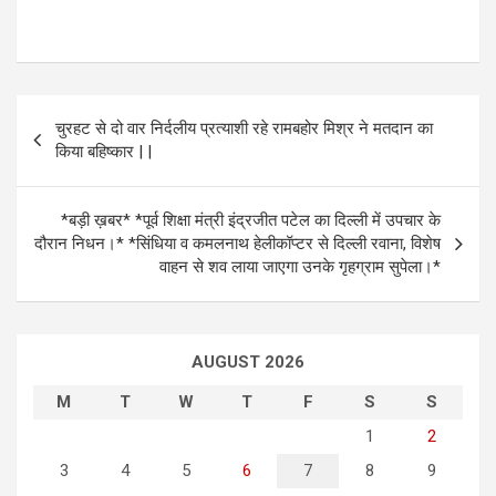
P
चुरहट से दो वार निर्दलीय प्रत्याशी रहे रामबहोर मिश्र ने मतदान का
o
किया बहिष्कार | |
s
t
*बड़ी ख़बर* *पूर्व शिक्षा मंत्री इंद्रजीत पटेल का दिल्ली में उपचार के
दौरान निधन।* *सिंधिया व कमलनाथ हेलीकॉप्टर से दिल्ली रवाना, विशेष
n
वाहन से शव लाया जाएगा उनके गृहग्राम सुपेला।*
a
v
i
AUGUST 2026
g
M
T
W
T
F
S
S
a
1
2
t
3
4
5
6
7
8
9