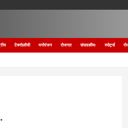
्रीय
टेक्नोलॉजी
मनोरंजन
रोजगार
संपादकीयः
स्पोर्ट्स
रो
.