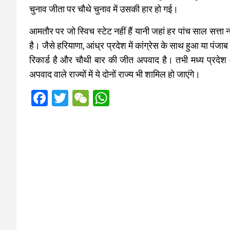
चुनाव जीता पर चौथे चुनाव में उसकी हार हो गई।
आमतौर पर जो स्विच स्टेट नहीं हैं यानी जहां हर पांच साल सत्ता न
है। जैसे हरियाणा, आंध्र प्रदेश में कांग्रेस के साथ हुआ या पंजा
रिकार्ड है और चौथी बार की जीत अपवाद है। तभी मध्य प्रदेश 
अपवाद वाले राज्यों में ये दोनों राज्य भी शामिल हो जाएंगे।
F
T
W
W
a
wi
e
h
ce
tt
C
at
b
er
h
s
o
at
A
o
p
k
p