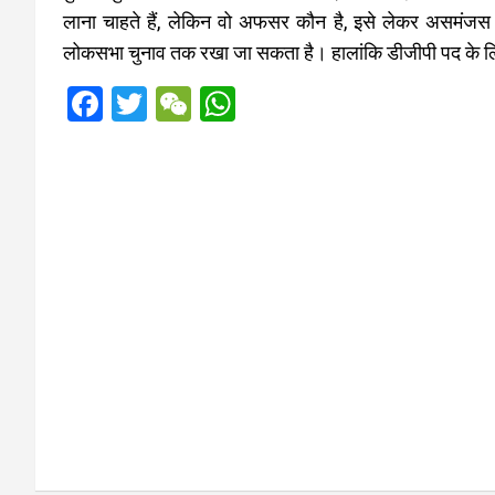
लाना चाहते हैं, लेकिन वो अफसर कौन है, इसे लेकर असमंजस 
लोकसभा चुनाव तक रखा जा सकता है। हालांकि डीजीपी पद के लिए 
F
T
W
W
a
wi
e
h
ce
tt
C
at
b
er
h
s
o
at
A
o
p
k
p