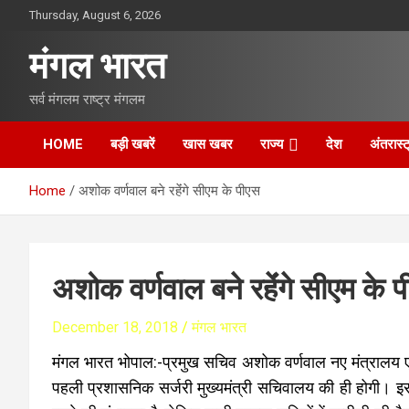
S
Thursday, August 6, 2026
k
i
मंगल भारत
p
t
सर्व मंगलम राष्ट्र मंगलम
o
c
o
HOME
बड़ी खबरें
खास खबर
राज्य
देश
अंतरास्ट
n
t
Home
अशोक वर्णवाल बने रहेंंगे सीएम के पीएस
e
n
t
अशोक वर्णवाल बने रहेंंगे सीएम के 
December 18, 2018
मंगल भारत
मंगल भारत भोपाल:-प्रमुख सचिव अशोक वर्णवाल नए मंत्रालय ए
पहली प्रशासनिक सर्जरी मुख्यमंत्री सचिवालय की ही होगी।