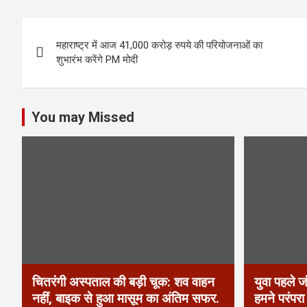
P
महाराष्ट्र में आज 41,000 करोड़ रुपये की परियोजनाओं का
o
शुभारंभ करेंगे PM मोदी
s
t
You may Missed
n
a
v
i
g
a
चितरंगी अस्पताल की बड़ी चूक: शव वाहन
युवा पहले ज
नहीं, बाइक से हुआ मासूम का अंतिम सफर.
हमने परंपर