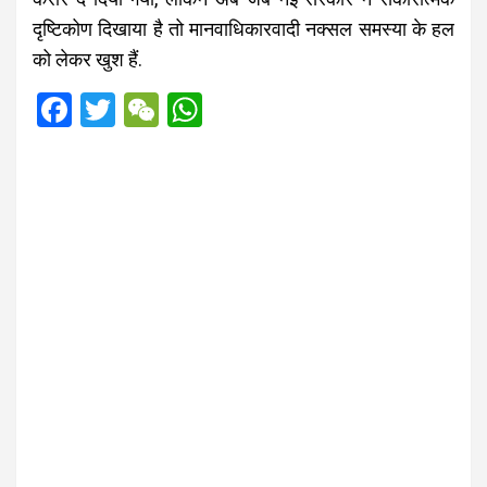
दृष्टिकोण दिखाया है तो मानवाधिकारवादी नक्सल समस्या के हल
को लेकर खुश हैं.
F
T
W
W
a
wi
e
h
ce
tt
C
at
b
er
h
s
o
at
A
o
p
k
p