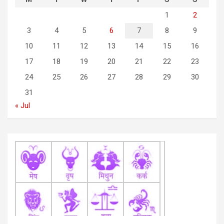
g
1
2
a
3
4
5
6
7
8
9
t
10
11
12
13
14
15
16
i
17
18
19
20
21
22
23
o
24
25
26
27
28
29
30
n
31
« Jul