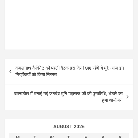
P
कमलनाथ कैबिनेट की पहली बैठक इस दिन! छाए रहेंगे ये मुद्दे, आज इन
o
नियुक्तियों को किया निरस्त
s
t
चमराडोल में मनाई गई जगदेव मुनि महाराज जी की पुण्यतिथि, भंडारे का
हुआ आयोजन
n
a
v
AUGUST 2026
i
M
T
W
T
F
S
S