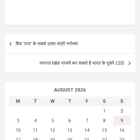
P
शिव ‘राज’ के सबसे उत्तम मंत्री नरोत्तम
o
s
जनरल MM नरवणे बन सकते हैं भारत के दूसरे CDS
t
n
a
AUGUST 2026
v
M
T
W
T
F
S
S
i
1
2
g
3
4
5
6
7
8
9
a
10
11
12
13
14
15
16
t