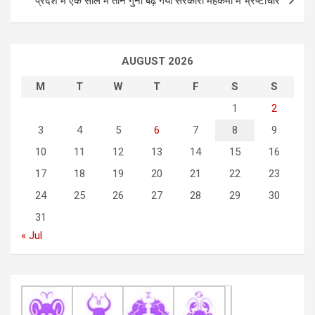
प्रदेश में एक साल में तीन गुना बढ़ गया सरकारी महकमों में भ्रष्टाचार
t
n
a
AUGUST 2026
v
M
T
W
T
F
S
S
i
1
2
g
3
4
5
6
7
8
9
a
10
11
12
13
14
15
16
t
17
18
19
20
21
22
23
i
24
25
26
27
28
29
30
o
31
n
« Jul