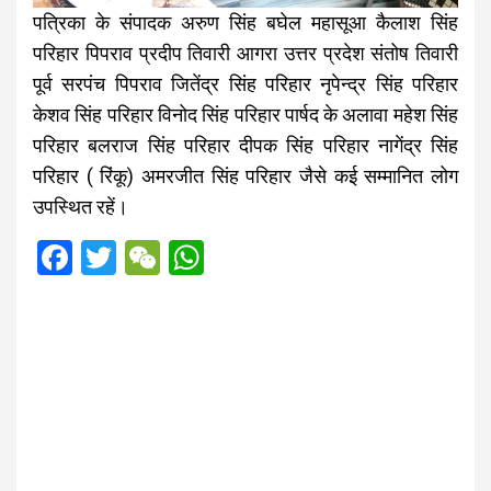
पत्रिका के संपादक अरुण सिंह बघेल महासूआ कैलाश सिंह
परिहार पिपराव प्रदीप तिवारी आगरा उत्तर प्रदेश संतोष तिवारी
पूर्व सरपंच पिपराव जितेंद्र सिंह परिहार नृपेन्द्र सिंह परिहार
केशव सिंह परिहार विनोद सिंह परिहार पार्षद के अलावा महेश सिंह
परिहार बलराज सिंह परिहार दीपक सिंह परिहार नागेंद्र सिंह
परिहार ( रिंकू) अमरजीत सिंह परिहार जैसे कई सम्मानित लोग
उपस्थित रहें।
F
T
W
W
a
wi
e
h
ce
tt
C
at
b
er
h
s
o
at
A
o
p
k
p