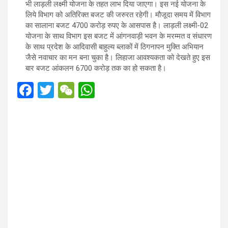
भी लाड़ली लक्ष्मी योजना के तहत लाभ दिया जाएगा। इस नई योजना के
लिये विभाग को अतिरिक्त बजट की जरुरत रहेगी। मौजूदा समय में विभाग
का सालाना बजट 4700 करोड़ रुपए के आसपास है। लाड़ली लक्ष्मी-02
योजना के साथ विभाग इस बजट में आंगनवाड़ी भवन के मरम्मत व संधारण
के साथ प्रदेश के आदिवासी बाहुल्य ब्लाकों में ठिगनापन मुक्ति अभियान
जैसे नवाचार का मन बना चुका है। लिहाजा आवश्यकता को देखते हुए इस
बार बजट आंकलन 6700 करोड़ तक का हो सकता है।
F
T
W
W
a
wi
e
h
ce
tt
C
at
b
er
h
s
o
at
A
o
p
k
p