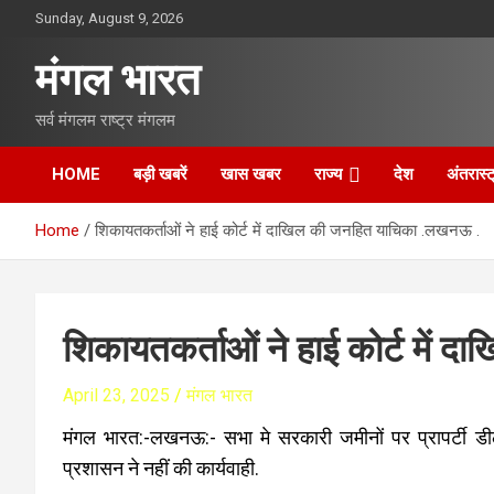
S
Sunday, August 9, 2026
k
i
मंगल भारत
p
t
सर्व मंगलम राष्ट्र मंगलम
o
c
o
HOME
बड़ी खबरें
खास खबर
राज्य
देश
अंतरास्ट
n
t
Home
शिकायतकर्ताओं ने हाई कोर्ट में दाखिल की जनहित याचिका .लखनऊ .
e
n
t
शिकायतकर्ताओं ने हाई कोर्ट में
April 23, 2025
मंगल भारत
मंगल भारत:-लखनऊ:- सभा मे सरकारी जमीनों पर प्रापर्टी डी
प्रशासन ने नहीं की कार्यवाही.