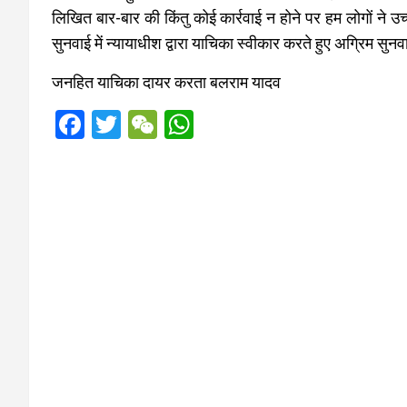
लिखित बार-बार की किंतु कोई कार्रवाई न होने पर हम लोगों ने उ
सुनवाई में न्यायाधीश द्वारा याचिका स्वीकार करते हुए अग्रिम सु
जनहित याचिका दायर करता बलराम यादव
F
T
W
W
a
wi
e
h
ce
tt
C
at
b
er
h
s
o
at
A
o
p
k
p