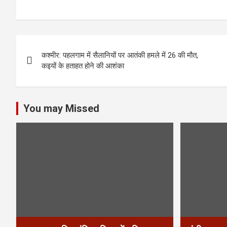
P
कश्मीर: पहलगाम में सैलानियों पर आतंकी हमले में 26 की मौत,
o
कइयों के हताहत होने की आशंका
s
t
You may Missed
n
a
v
i
g