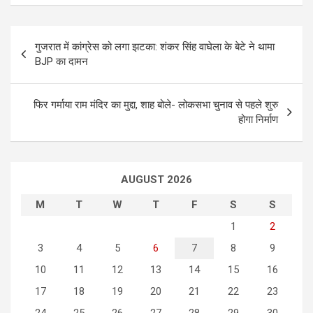
P
गुजरात में कांग्रेस को लगा झटका: शंकर सिंह वाघेला के बेटे ने थामा
o
BJP का दामन
s
t
फिर गर्माया राम मंदिर का मुद्दा, शाह बोले- लोकसभा चुनाव से पहले शुरु
होगा निर्माण
n
a
v
AUGUST 2026
i
M
T
W
T
F
S
S
g
1
2
a
3
4
5
6
7
8
9
t
10
11
12
13
14
15
16
i
17
18
19
20
21
22
23
o