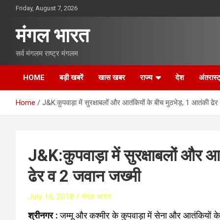
S
Friday, August 7, 2026
k
i
मंगल भारत
p
t
सर्व मंगलम राष्ट्र मंगलम
o
c
o
HOME
बड़ी खबरें
खास खबर
राज्य
देश
अंतरास्ट
n
t
Home
J&K:कुपवाड़ा में सुरक्षाबलों और आतंकियों के बीच मुठभेड़, 1 आतंकी ढे
e
n
t
J&K:कुपवाड़ा में सुरक्षाबलों और आ
ढेर व 2 जवान जख्‍मी
July 16, 2018
मंगल भारत
श्रीनगर :
जम्‍मू और कश्‍मीर के कुपवाड़ा में सेना और आतंकियों