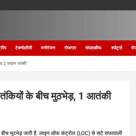
्रीय
टेक्नोलॉजी
मनोरंजन
रोजगार
संपादकीयः
स्पोर्ट्स
रो
र व 2 जवान जख्‍मी
तंकियों के बीच मुठभेड़, 1 आतंकी
 के बीच मुठभेड़ जारी है. लाइन ऑफ कंट्रोल (LOC) से सटे सफावाली