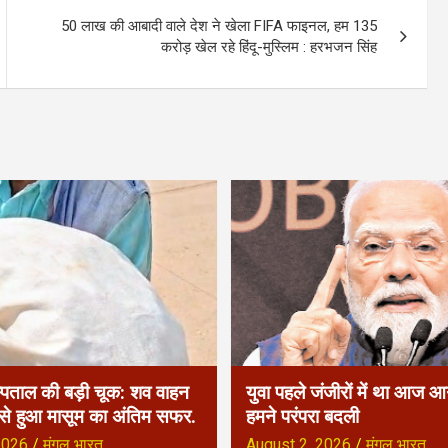
50 लाख की आबादी वाले देश ने खेला FIFA फाइनल, हम 135
करोड़ खेल रहे हिंदू-मुस्लिम : हरभजन सिंह
्पताल की बड़ी चूक: शव वाहन
युवा पहले जंजीरों में था आज आग
 से हुआ मासूम का अंतिम सफर.
हमने परंपरा बदली
2026
मंगल भारत
August 2, 2026
मंगल भारत