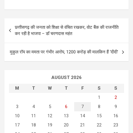
P
छत्तीसगढ़ की जनता को शिक्षा से वंचित रखकर, वोट बैंक की राजनीति
o
कर रही है भाजपा – डॉ चरणदास महंत
s
t
मुकुल रॉय का ममता पर गंभीर आरोप, 1200 करोड़ की मालकिन हैं ‘दीदी’
n
a
AUGUST 2026
v
i
M
T
W
T
F
S
S
g
1
2
3
4
5
6
7
8
9
a
10
11
12
13
14
15
16
t
17
18
19
20
21
22
23
i