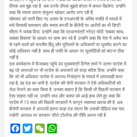
दीपक अब बुझ रहा है. अब उनके दीपक बुझते बंगाल में कमल खिलेगा. उन्‍होंने
कहा कि ममता अपना संतुलन खोकर आरोप लगा रही हैं.
सोमवार को जारी किए गए असम के एनआरसी के अंतिम मसौदे में मामले में
मचे सियासी घमासान और ममता बनर्जी के बीजेपी पर आरोपों का भी डिप्‍टी
सीएम ने जवाब दिया. उन्‍होंने कहा कि प्रधानमंत्री नरेंद्र मोदी ‘सबका साथ,
सबका विकास’ के आधार पर काम कर रहे हैं. उन्‍होंने कहा कि देश में अवैध रूप
से रहने वालों को भारतीय हिंदू और मुस्लिमों के अधिकारों पर घुसपैठ करने का
कोई अधिकार नहीं है. साथ ही जाति के आधार पर घुसपैठियों को बांटना ठीक
नहीं है.
एक कार्यक्रम में फैजाबाद पहुंचे उप मुख्‍यमंत्री दिनेश शर्मा ने उत्‍तर प्रदेश में
बढ़ रहे अपराधों पर भी प्रदेश के अफसरों को कड़ा संदेश दिया. उन्‍होंने कहा
कि जो भी अधिकार प्रदेश में अपराध नियंत्रण के मामले में लापरवाही बरत
रहा है, वह दंड का भागी है. प्रदेश की योगी सरकार ने ऐसे अधिकारियों को
जेल भेजने का काम किया है. उनका कहना है कि किसी भी पिछली सरकार में
ऐसा साहस नहीं था. उन्‍होंने सपा और बसपा को आड़े हाथ लेते हुए कहा कि
प्रदेश में 15 साल की पिछली सरकारों ने कानून व्‍यवस्‍था खराब की है. अब
बीजेपी सरकार में अपराधी इतना कड़ा दंड पाएगा कि उसकी पीढि़यां तक याद
रखेंगी. अपराध पर सरकार जीरो टॉलरेंस की नीति अपना रही है.
F
T
W
W