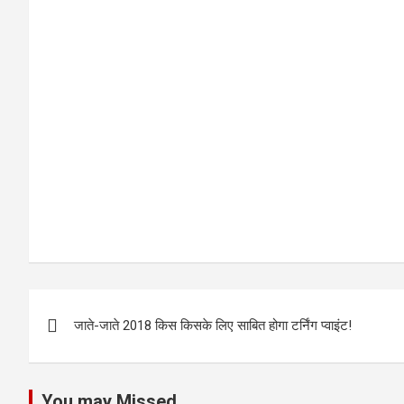
ce
tt
C
at
b
er
h
s
o
at
A
o
p
k
p
P
जाते-जाते 2018 किस किसके लिए साबित होगा टर्निंग प्वाइंट!
o
s
You may Missed