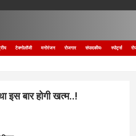
्रीय
टेक्नोलॉजी
मनोरंजन
रोजगार
संपादकीयः
स्पोर्ट्स
रो
्था इस बार होगी खत्म..!