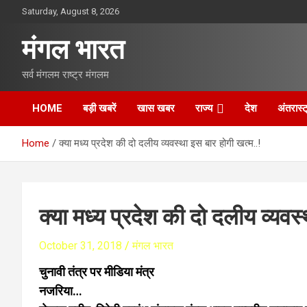
S
Saturday, August 8, 2026
k
i
मंगल भारत
p
t
सर्व मंगलम राष्ट्र मंगलम
o
c
o
HOME
बड़ी खबरें
खास खबर
राज्य
देश
अंतरास्ट
n
t
Home
क्या मध्य प्रदेश की दो दलीय व्यवस्था इस बार होगी खत्म..!
e
n
t
क्या मध्य प्रदेश की दो दलीय व्यवस
October 31, 2018
मंगल भारत
चुनावी तंत्र पर मीडिया मंत्र
नजरिया…