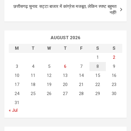
t
छत्तीसगढ़ चुनाव: सट्टा बाजार में कांग्रेस मजबूत, लेकिन स्पष्ट बहुमत
नहीं!
n
a
v
AUGUST 2026
i
M
T
W
T
F
S
S
g
1
2
a
3
4
5
6
7
8
9
t
10
11
12
13
14
15
16
i
17
18
19
20
21
22
23
o
24
25
26
27
28
29
30
n
31
« Jul