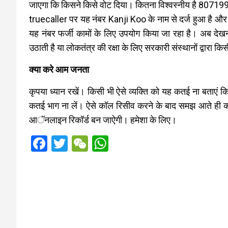
जाएगा कि किसने किसे वोट दिया। कितना विश्वस्नीय है 8071
truecaller पर यह नंबर Kanji Koo के नाम से दर्ज हुआ है और 
यह नंबर फर्जी कामों के लिए उपयोग किया जा रहा है। अब देख
उठाती है या लोकतंत्र की रक्षा के लिए सरकारी संस्थानों द्वार
क्या करे आम जनता
कृपया ध्यान रखें। किसी भी ऐसे व्यक्ति को यह कतई ना बताएं क
कतई भाग ना लें। ऐसे कॉल रिसीव करने के बाद समझ आते ही कट 
आॅनलाइन रिकॉर्ड बन जाऐगी। हमेशा के लिए।
F
T
W
W
a
wi
e
h
ce
tt
C
at
b
er
h
s
o
at
A
o
p