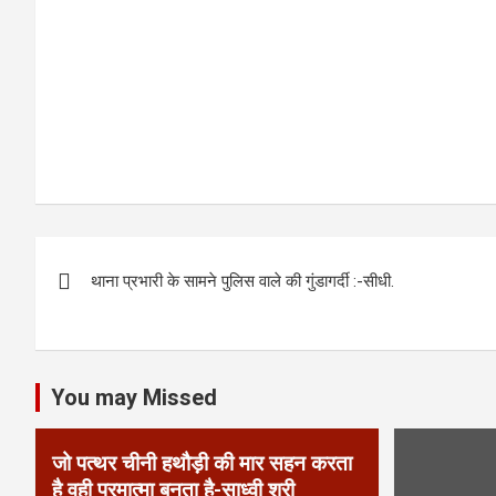
k
p
P
थाना प्रभारी के सामने पुलिस वाले की गुंडागर्दी :-सीधी.
o
s
t
You may Missed
n
जो पत्थर चीनी हथौड़ी की मार सहन करता
a
है वही परमात्मा बनता है-साध्वी श्री