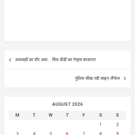
P
अफवाहों का दौर थमा…. शिव-वीडी का नेतृत्व बरकरार
o
s
पुलिस सीख रही साइन लैंग्वेज
t
n
a
AUGUST 2026
v
M
T
W
T
F
S
S
i
1
2
g
3
4
5
6
7
8
9