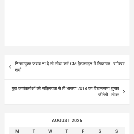
P
निगमायुक्त जवाब ना दे तो सीधा करें CM हेल्पलाइन में शिकायत : रामेश्वर
o
शर्मा
s
t
युवा कार्यकर्ताओं की सक्रियता से ही भाजपा 2018 का विधानसभा चुनाव
जीतेगी : तोमर
n
a
v
AUGUST 2026
i
M
T
W
T
F
S
S