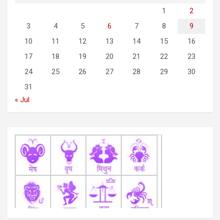
g
1
2
a
3
4
5
6
7
8
9
t
10
11
12
13
14
15
16
i
17
18
19
20
21
22
23
o
24
25
26
27
28
29
30
n
31
« Jul