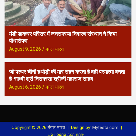
मंडी डाकघर परिसर में जनसमस्या निवारण संस्थान ने किया
पौधारोपण
August 9, 2026
मंगल भारत
जो पत्थर चीनी हथौड़ी की मार सहन करता है वही परमात्मा बनता
है-साध्वी श्री निरागरसा श्रीजी महाराज साहब
August 6, 2026
मंगल भारत
Copyright © 2026
मंगल भारत
Design by:
Mytesta.com
+91 8809 666 000:
.