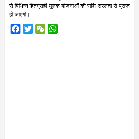
से विभिन्न हितग्राही मूलक योजनाओं की राशि सरलता से प्राप्त
हो जाएगी।
F
T
W
W
a
wi
e
h
ce
tt
C
at
b
er
h
s
o
at
A
o
p
k
p