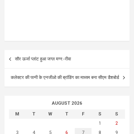
P
सौर ऊर्जा प्लांट हुआ जग्ल मग्न:-रीवा
o
s
कलेक्टर की पत्नी के एनजीओ की ब्रांडिंग का माध्यम बना सीएम डैशबोर्ड
t
n
a
AUGUST 2026
v
M
T
W
T
F
S
S
i
1
2
g
3
4
5
6
7
8
9