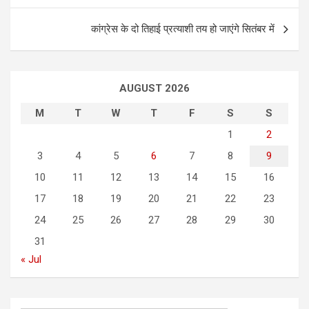
s
t
कांग्रेस के दो तिहाई प्रत्याशी तय हो जाएंगे सितंबर में
n
a
AUGUST 2026
v
i
M
T
W
T
F
S
S
g
1
2
3
4
5
6
7
8
9
a
10
11
12
13
14
15
16
t
17
18
19
20
21
22
23
i
24
25
26
27
28
29
30
o
31
n
« Jul