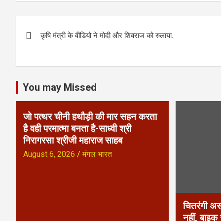
P
कृषि मंत्री के वीडियो ने मोदी और शिवराज को रुलाया.
o
s
t
You may Missed
n
जो पत्थर चीनी हथौड़ी की मार सहन करता
a
है वही परमात्मा बनता है-साध्वी श्री
निरागरसा श्रीजी महाराज साहब
v
August 6, 2026
मंगल भारत
i
g
a
चितरंगी अस
नहीं, बाइक