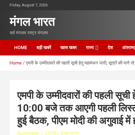
S
Friday, August 7, 2026
k
i
मंगल भारत
p
t
सर्व मंगलम राष्ट्र मंगलम
o
c
o
HOME
बड़ी खबरें
खास खबर
राज्य
देश
अंतरास्ट
n
t
Home
एमपी के उम्मीदवारों की पहली सूची हेतु महामंथन जारी, सूत्रों की मानें
e
n
t
एमपी के उम्मीदवारों की पहली सूची हे
10:00 बजे तक आएगी पहली लिस्ट, द
हुई बैठक, पीएम मोदी की अगुवाई में
November 1, 2018
मंगल भारत