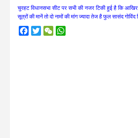
चुरहट विधानसभा सीट पर सभी की नजर टिकी हुई है कि आखिर ने
सूत्रों की मानें तो दो नामों की मांग ज्यादा तेज है फुल सासंद गोवि
F
T
W
W
a
wi
e
h
ce
tt
C
at
b
er
h
s
o
at
A
o
p
k
p