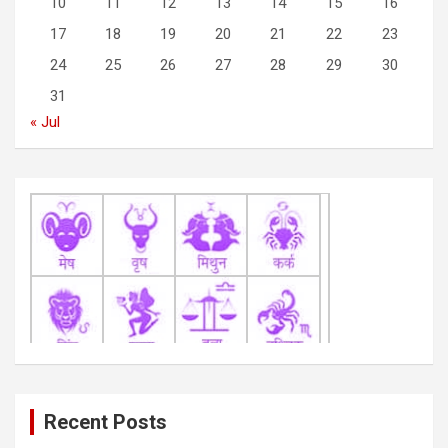
10
11
12
13
14
15
16
t
17
18
19
20
21
22
23
i
24
25
26
27
28
29
30
o
31
n
« Jul
Recent Posts