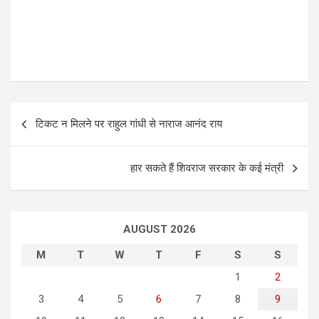
P
टिकट न मिलने पर राहुल गांधी से नाराज आनंद राय
o
s
हार सकते हैं शिवराज सरकार के कई मंत्री
t
n
a
AUGUST 2026
v
M
T
W
T
F
S
S
i
1
2
g
3
4
5
6
7
8
9
a