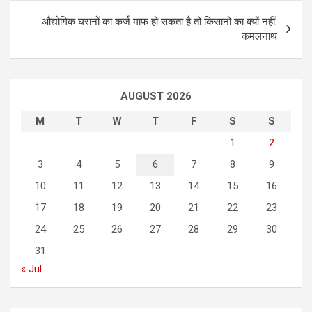
t
औद्योगिक घरानों का कर्ज माफ हो सकता है तो किसानों का क्यों नहीं:
n
कमलनाथ
a
v
i
AUGUST 2026
g
M
T
W
T
F
S
S
a
1
2
t
3
4
5
6
7
8
9
i
10
11
12
13
14
15
16
o
17
18
19
20
21
22
23
n
24
25
26
27
28
29
30
31
« Jul