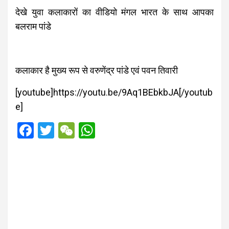
देखे युवा कलाकारों का वीडियो मंगल भारत के साथ आपका
बलराम पांडे
कलाकार है मुख्य रूप से वरुणेंद्र पांडे एवं पवन तिवारी
[youtube]https://youtu.be/9Aq1BEbkbJA[/youtub
e]
F
T
W
W
a
wi
e
h
ce
tt
C
at
b
er
h
s
o
at
A
o
p
k
p