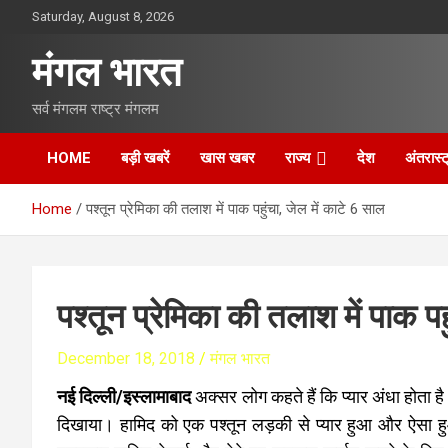
S
Saturday, August 8, 2026
k
i
मंगल भारत
p
t
सर्व मंगलम राष्ट्र मंगलम
o
c
o
HOME
बड़ी खबरें
खास खबर
राज्य
देश
अंतरास्ट
n
t
Home
पश्तून प्रेमिका की तलाश में पाक पहुंचा, जेल में काटे 6 साल
e
n
t
पश्तून प्रेमिका की तलाश में पाक पह
December 18, 2018
मंगल भारत
नई दिल्ली/इस्लामाबाद
अक्सर लोग कहते हैं कि प्यार अंधा होता है।
दिखाया। हामिद को एक पश्तून लड़की से प्यार हुआ और ऐसा हुआ