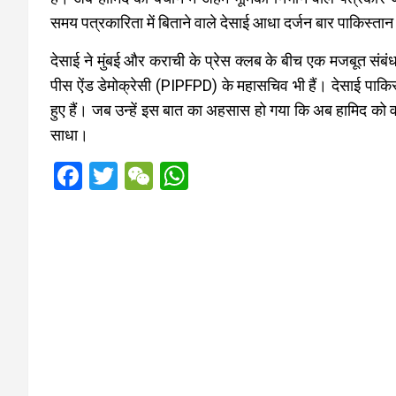
समय पत्रकारिता में बिताने वाले देसाई आधा दर्जन बार पाकिस्तान 
देसाई ने मुंबई और कराची के प्रेस क्लब के बीच एक मजबूत संब
पीस ऐंड डेमोक्रेसी (PIPFPD) के महासचिव भी हैं। देसाई पाकिस्त
हुए हैं। जब उन्हें इस बात का अहसास हो गया कि अब हामिद को वा
साधा।
F
T
W
W
a
wi
e
h
ce
tt
C
at
b
er
h
s
o
at
A
o
p
k
p