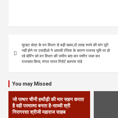
P
चुरहट क्षेत्र के वन विभाग से बड़ी खबर,दो लाख रुपये की मांग पूरी
o
नहीं होने पर एसडीओ ने आपसी रंजिश के कारण राजस्व भूमि पर हो
रहे बोरिंग को वन विभाग की जमीन बता कर मशीन जब्त कर
s
राजसात किया, मंगल भारत रिपोर्ट बलराम पांडे
t
n
You may Missed
a
जो पत्थर चीनी हथौड़ी की मार सहन करता
v
है वही परमात्मा बनता है-साध्वी श्री
निरागरसा श्रीजी महाराज साहब
i