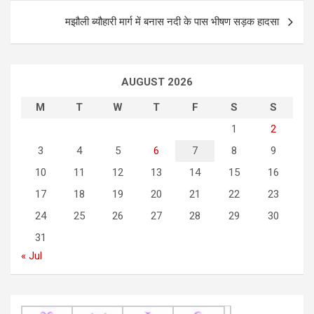
t
मझौली ब्यौहारी मार्ग में बनास नदी के पास भीषण सड़क हादसा
n
a
AUGUST 2026
v
i
M
T
W
T
F
S
S
g
1
2
3
4
5
6
7
8
9
a
10
11
12
13
14
15
16
t
17
18
19
20
21
22
23
i
24
25
26
27
28
29
30
o
31
n
« Jul