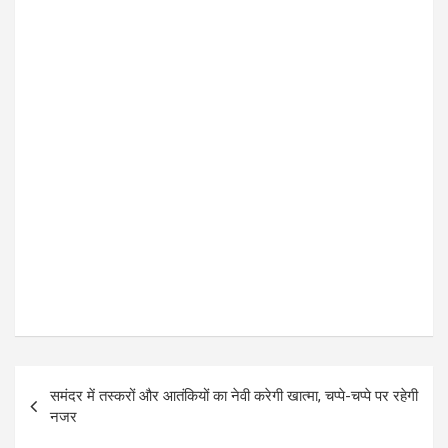
k
p
P
समंदर में तस्करों और आतंकियों का नेवी करेगी खात्मा, चप्पे-चप्पे पर रहेगी
o
नजर
s