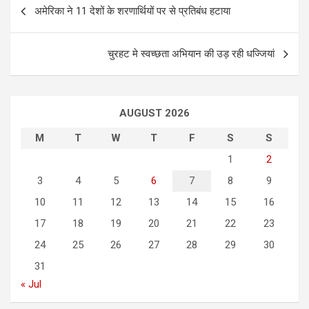
P
अमेरिका ने 11 देशों के शरणार्थियों पर से प्रतिबंध हटाया
o
s
चुरहट मे स्वच्छता अभियान की उड़ रही धज्जियां
t
n
a
AUGUST 2026
v
M
T
W
T
F
S
S
i
1
2
g
3
4
5
6
7
8
9
a
10
11
12
13
14
15
16
t
17
18
19
20
21
22
23
i
24
25
26
27
28
29
30
o
31
n
« Jul