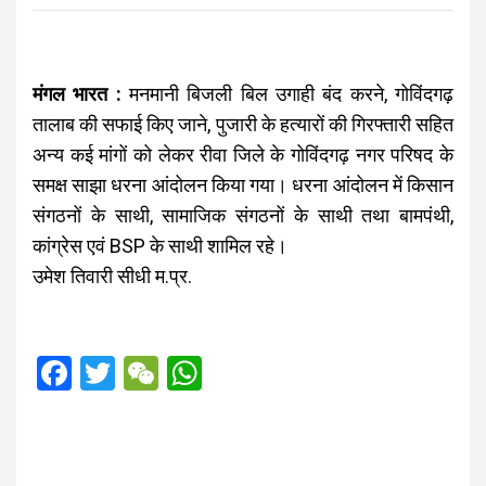
मंगल भारत :
मनमानी बिजली बिल उगाही बंद करने, गोविंदगढ़
तालाब की सफाई किए जाने, पुजारी के हत्यारों की गिरफ्तारी सहित
अन्य कई मांगों को लेकर रीवा जिले के गोविंदगढ़ नगर परिषद के
समक्ष साझा धरना आंदोलन किया गया। धरना आंदोलन में किसान
संगठनों के साथी, सामाजिक संगठनों के साथी तथा बामपंथी,
कांग्रेस एवं BSP के साथी शामिल रहे।
उमेश तिवारी सीधी म.प्र.
F
T
W
W
a
wi
e
h
ce
tt
C
at
b
er
h
s