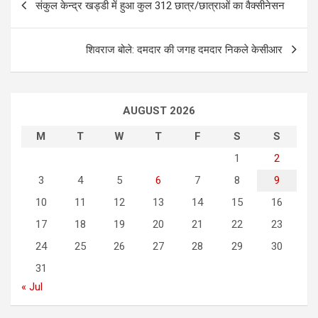
संकुल केन्द्र खड्डी में हुआ कुल 312 छात्र/छात्राओं का वैक्सीनेसन
o
s
शिवराज बोले: दमदार की जगह दमदार निकले केसीआर
t
n
a
AUGUST 2026
v
M
T
W
T
F
S
S
i
1
2
g
3
4
5
6
7
8
9
a
10
11
12
13
14
15
16
t
17
18
19
20
21
22
23
i
24
25
26
27
28
29
30
o
31
n
« Jul