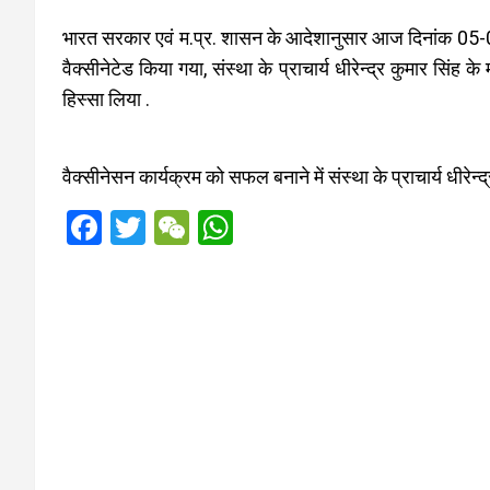
भारत सरकार एवं म.प्र. शासन के आदेशानुसार आज दिनांक 05-01
वैक्सीनेटेड किया गया, संस्था के प्राचार्य धीरेन्द्र कुमार सिंह के 
हिस्सा लिया .
वैक्सीनेसन कार्यक्रम को सफल बनाने में संस्था के प्राचार्य धीरेन्द
F
T
W
W
a
wi
e
h
ce
tt
C
at
b
er
h
s
o
at
A
o
p
k
p