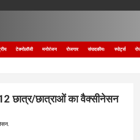
्रीय
टेक्नोलॉजी
मनोरंजन
रोजगार
संपादकीयः
स्पोर्ट्स
रो
312 छात्र/छात्राओं का वैक्सीनेसन
नेसन.