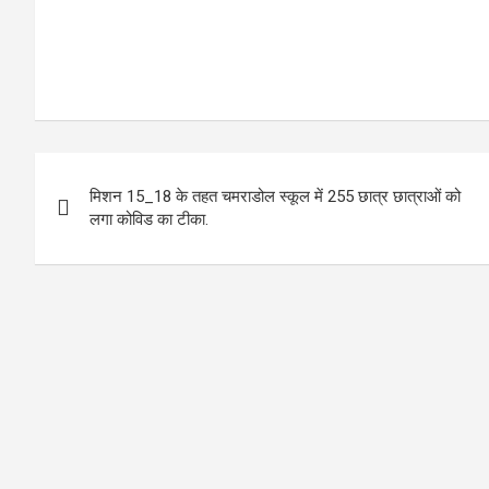
P
मिशन 15_18 के तहत चमराडोल स्कूल में 255 छात्र छात्राओं को
o
लगा कोविड का टीका.
s
t
n
a
v
i