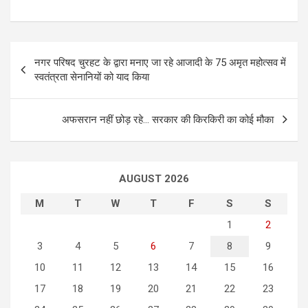
P
नगर परिषद चुरहट के द्वारा मनाए जा रहे आजादी के 75 अमृत महोत्सव में
o
स्वतंत्रता सेनानियों को याद किया
s
t
अफसरान नहीं छोड़ रहे… सरकार की किरकिरी का कोई मौका
n
a
AUGUST 2026
v
i
M
T
W
T
F
S
S
g
1
2
3
4
5
6
7
8
9
a
10
11
12
13
14
15
16
t
17
18
19
20
21
22
23
i