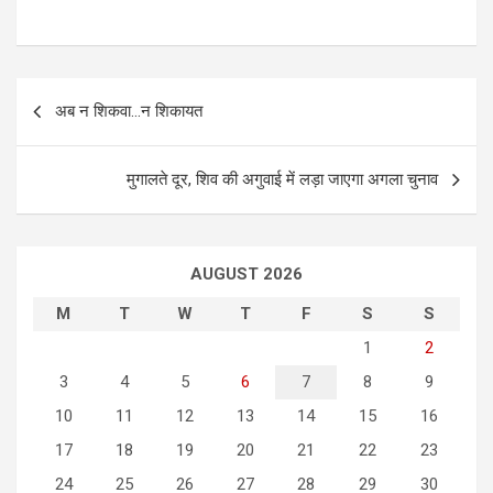
P
अब न शिकवा…न शिकायत
o
s
मुगालते दूर, शिव की अगुवाई में लड़ा जाएगा अगला चुनाव
t
n
a
AUGUST 2026
v
M
T
W
T
F
S
S
i
1
2
g
3
4
5
6
7
8
9
a
10
11
12
13
14
15
16
t
17
18
19
20
21
22
23
i
24
25
26
27
28
29
30