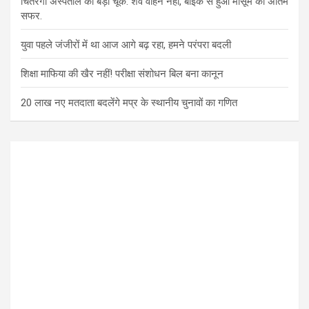
चितरंगी अस्पताल की बड़ी चूक: शव वाहन नहीं, बाइक से हुआ मासूम का अंतिम
सफर.
युवा पहले जंजीरों में था आज आगे बढ़ रहा, हमने परंपरा बदली
शिक्षा माफिया की खैर नहीं! परीक्षा संशोधन बिल बना कानून
20 लाख नए मतदाता बदलेंगे मप्र के स्थानीय चुनावों का गणित