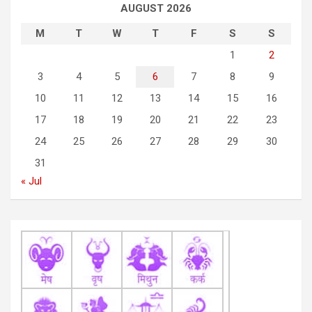
a
AUGUST 2026
v
M
T
W
T
F
S
S
i
1
2
g
3
4
5
6
7
8
9
a
10
11
12
13
14
15
16
t
17
18
19
20
21
22
23
i
24
25
26
27
28
29
30
o
31
n
« Jul