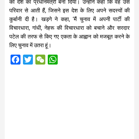
को देश का प्रधानमंत्री बना दिया। उन्होंने कहा कि वह उस
परिवार से आती हैं, जिसने इस देश के लिए अपने सदस्यों की
कुर्बानी दी है। खड़गे ने कहा, ‘मैं चुनाव में अपनी पार्टी की
विचारधारा, गांधी, नेहरू की विचारधारा को बचाने और सरदार
पटेल की तरफ से किए गए एकता के आह्वान को मजबूत करने के
लिए चुनाव में उतरा हूं।
F
T
W
W
a
wi
e
h
ce
tt
C
at
b
er
h
s
o
at
A
o
p
k
p