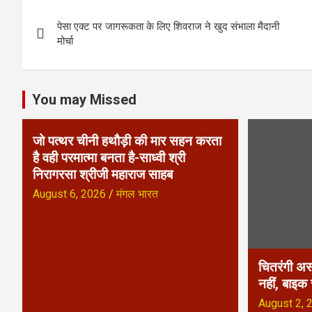
P
पेसा एक्ट पर जागरूकता के लिए शिवराज ने खुद संभाला मैदानी
o
मोर्चा
s
t
You may Missed
n
जो पत्थर चीनी हथौड़ी की मार सहन करता
a
है वही परमात्मा बनता है-साध्वी श्री
निरागरसा श्रीजी महाराज साहब
v
August 6, 2026
मंगल भारत
i
g
a
चितरंगी अस
नहीं, बाइक
t
August 2, 