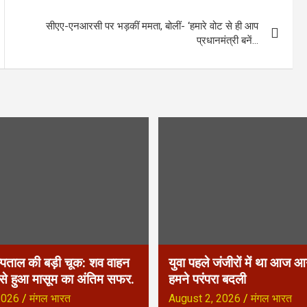
सीएए-एनआरसी पर भड़कीं ममता, बोलीं- ‘हमारे वोट से ही आप
प्रधानमंत्री बनें…
्पताल की बड़ी चूक: शव वाहन
युवा पहले जंजीरों में था आज आग
 से हुआ मासूम का अंतिम सफर.
हमने परंपरा बदली
2026
मंगल भारत
August 2, 2026
मंगल भारत