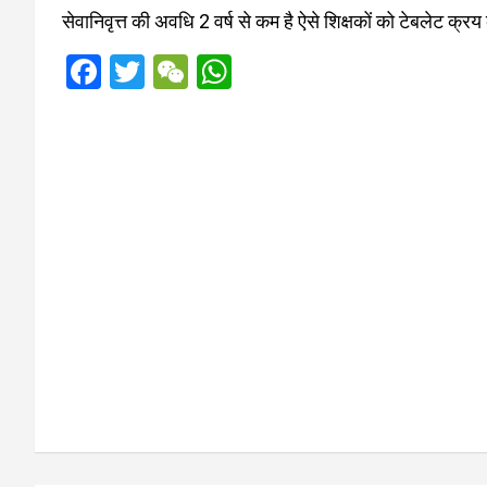
सेवानिवृत्त की अवधि 2 वर्ष से कम है ऐसे शिक्षकों को टेबलेट क्रय
F
T
W
W
a
wi
e
h
ce
tt
C
at
b
er
h
s
o
at
A
o
p
k
p