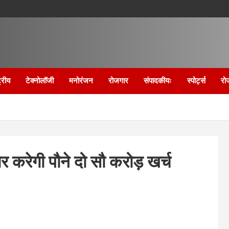
्रीय
टेक्नोलॉजी
मनोरंजन
रोजगार
संपादकीयः
स्पोर्ट्स
रो
र करेगी पौने दो सौ करोड़ खर्च