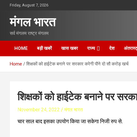
S
Friday, August 7, 2026
k
i
मंगल भारत
p
t
सर्व मंगलम राष्ट्र मंगलम
o
c
o
HOME
बड़ी खबरें
खास खबर
राज्य
देश
अंतरास्ट
n
t
Home
शिक्षकों को हाईटेक बनाने पर सरकार करेगी पौने दो सौ करोड़ खर्च
e
n
t
शिक्षकों को हाईटेक बनाने पर सरका
November 24, 2022
मंगल भारत
चार साल बाद इसका उपयोग किया जा सकेगा निजी रुप से.