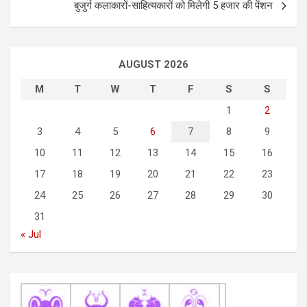
बुजुर्ग कलाकारों-साहित्यकारों को मिलेगी 5 हजार की पेंशन
t
n
a
AUGUST 2026
v
M
T
W
T
F
S
S
i
1
2
g
3
4
5
6
7
8
9
a
10
11
12
13
14
15
16
t
17
18
19
20
21
22
23
i
24
25
26
27
28
29
30
o
31
n
« Jul