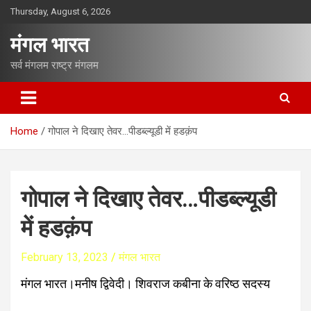
S
Thursday, August 6, 2026
k
i
मंगल भारत
p
t
सर्व मंगलम राष्ट्र मंगलम
o
c
o
n
Home
गोपाल ने दिखाए तेवर…पीडब्ल्यूडी में हडक़ंप
t
e
n
t
गोपाल ने दिखाए तेवर…पीडब्ल्यूडी
में हडक़ंप
February 13, 2023
मंगल भारत
मंगल भारत।मनीष द्विवेदी। शिवराज कबीना के वरिष्ठ सदस्य