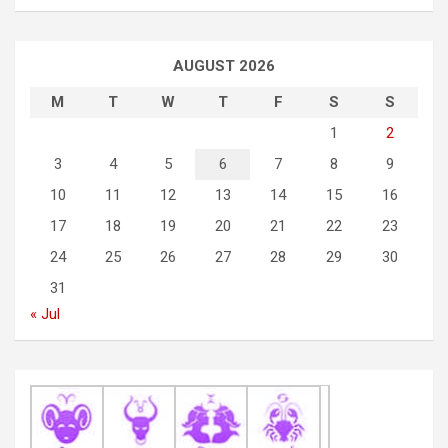
n
a
AUGUST 2026
v
M
T
W
T
F
S
S
i
1
2
g
3
4
5
6
7
8
9
a
10
11
12
13
14
15
16
t
17
18
19
20
21
22
23
i
24
25
26
27
28
29
30
o
31
n
« Jul