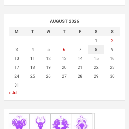
t
n
a
AUGUST 2026
v
M
T
W
T
F
S
S
i
1
2
g
3
4
5
6
7
8
9
a
10
11
12
13
14
15
16
t
17
18
19
20
21
22
23
i
24
25
26
27
28
29
30
o
31
n
« Jul