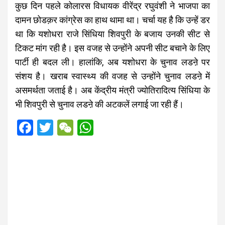
कुछ दिन पहले कोलारस विधायक वीरेंद्र रघुवंशी ने भाजपा का
दामन छोडक़र कांग्रेस का हाथ थामा था। चर्चा यह है कि उन्हें डर
था कि यशोधरा राजे सिंधिया शिवपुरी के बजाय उनकी सीट से
टिकट मांग रही है। इस वजह से उन्होंने अपनी सीट बचाने के लिए
पार्टी ही बदल ली। हालांकि, अब यशोधरा के चुनाव लडऩे पर
संशय है। खराब स्वास्थ्य की वजह से उन्होंने चुनाव लडऩे में
असमर्थता जताई है। अब केंद्रीय मंत्री ज्योतिरादित्य सिंधिया के
भी शिवपुरी से चुनाव लडऩे की अटकलें लगाई जा रही हैं।
F
T
W
W
a
wi
e
h
ce
tt
C
at
b
er
h
s
o
at
A
o
p
k
p