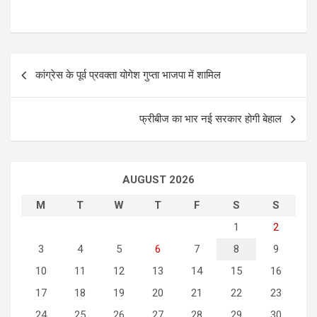
P
कांग्रेस के पूर्व प्रवक्ता योगेश गुप्ता भाजपा में शामिल
o
s
फ्रीबीज का भार नई सरकार होगी बेहाल
t
n
a
AUGUST 2026
v
M
T
W
T
F
S
S
i
1
2
g
3
4
5
6
7
8
9
a
10
11
12
13
14
15
16
t
17
18
19
20
21
22
23
i
24
25
26
27
28
29
30