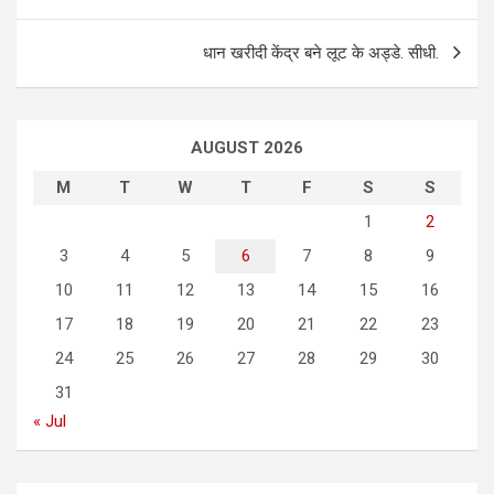
o
s
धान खरीदी केंद्र बने लूट के अड्डे. सीधी.
t
n
a
AUGUST 2026
v
M
T
W
T
F
S
S
i
1
2
g
3
4
5
6
7
8
9
a
10
11
12
13
14
15
16
t
17
18
19
20
21
22
23
i
24
25
26
27
28
29
30
o
31
n
« Jul