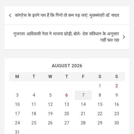
P
कांग्रेस के इतने पाप हैं कि गिनो तो कम पड़ जाएं: मुख्यमंत्री डॉ. यादव
o
s
गुजरात: आदिवासी नेता ने भाजपा छोड़ी, बोले- देश संविधान के अनुसार
t
नहीं चल रहा
n
a
AUGUST 2026
v
i
M
T
W
T
F
S
S
g
1
2
3
4
5
6
7
8
9
a
10
11
12
13
14
15
16
t
17
18
19
20
21
22
23
i
24
25
26
27
28
29
30
o
31