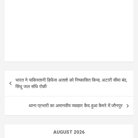
P
भारत ने पाकिस्तानी डिफेंस अताशे को निष्कासित किया; अटारी सीमा बंद,
o
सिंधु जल संधि रोकी
s
t
थाना प्रभारी का अमानवीय व्यवहार कैद हुआ कैमरे में.जौनपुर
n
a
AUGUST 2026
v