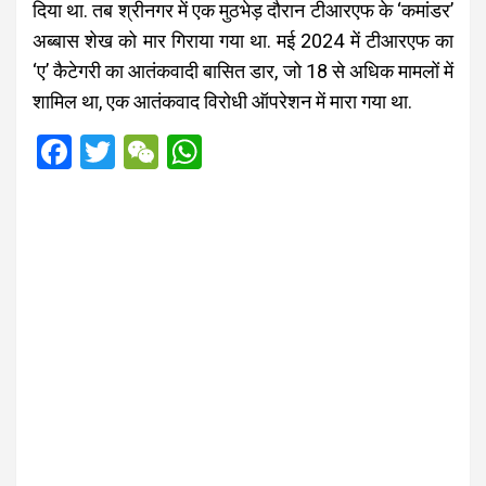
दिया था. तब श्रीनगर में एक मुठभेड़ दौरान टीआरएफ के ‘कमांडर’
अब्बास शेख को मार गिराया गया था. मई 2024 में टीआरएफ का
‘ए’ कैटेगरी का आतंकवादी बासित डार, जो 18 से अधिक मामलों में
शामिल था, एक आतंकवाद विरोधी ऑपरेशन में मारा गया था.
F
T
W
W
a
wi
e
h
ce
tt
C
at
b
er
h
s
o
at
A
o
p
k
p