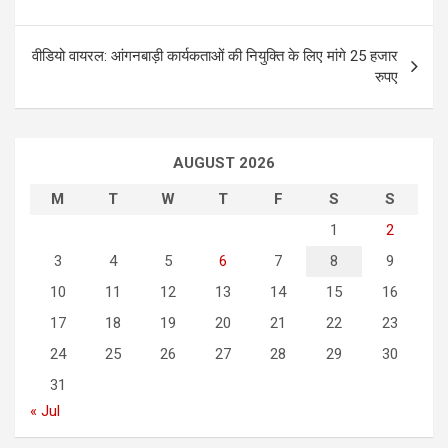
s
t
वीडियो वायरल: आंगनबाड़ी कार्यकताओं की नियुक्ति के लिए मांगे 25 हजार
रुपए
n
a
v
AUGUST 2026
i
M
T
W
T
F
S
S
g
1
2
a
3
4
5
6
7
8
9
t
10
11
12
13
14
15
16
i
17
18
19
20
21
22
23
o
24
25
26
27
28
29
30
n
31
« Jul