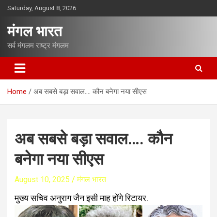
S
Saturday, August 8, 2026
k
i
मंगल भारत
p
t
सर्व मंगलम राष्ट्र मंगलम
o
c
o
n
Home
अब सबसे बड़ा सवाल…. कौन बनेगा नया सीएस
t
e
n
t
अब सबसे बड़ा सवाल…. कौन
बनेगा नया सीएस
August 10, 2025
मंगल भारत
मुख्य सचिव अनुराग जैन इसी माह होंगे रिटायर.