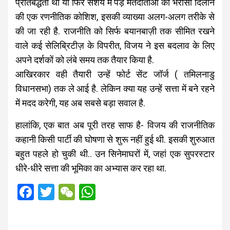
प्रतिबद्धता थी या फिर संशय में पड़े मतदाताओं को भरोसा दिलाने
की एक रणनीतिक कोशिश, इसकी व्याख्या अलग-अलग तरीके से
की जा रही है. राजनीति को सिर्फ बयानबाज़ी तक सीमित रखने
वाले कई सेलिब्रिटीज़ के विपरीत, विजय ने इस बदलाव के लिए
अपने दर्शकों को लंबे समय तक तैयार किया है.
आखिरकार वही तैयारी उन्हें फोर्ट सेंट जॉर्ज ( तमिलनाडु
विधानसभा) तक ले आई है. लेकिन क्या यह उन्हें सत्ता में बने रहने
में मदद करेगी, यह अब सबसे बड़ा सवाल है.
हालांकि, एक बात अब पूरी तरह साफ है- विजय की राजनीतिक
कहानी किसी पार्टी की घोषणा से शुरू नहीं हुई थी. इसकी शुरुआत
बहुत पहले हो चुकी थी.. उन सिनेमाघरों में, जहां एक सुपरस्टार
धीरे-धीरे सत्ता की भूमिका का अभ्यास कर रहा था.
F
T
W
W
a
wi
e
h
ce
tt
C
at