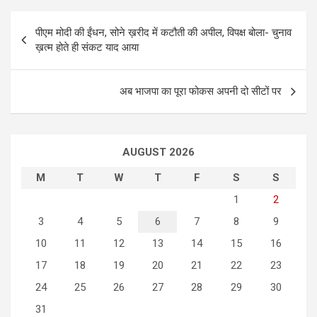
P
पीएम मोदी की ईंधन, सोने ख़रीद में कटौती की अपील, विपक्ष बोला- चुनाव
o
ख़त्म होते ही संकट याद आया
s
t
अब भाजपा का पूरा फोकस अपनी दो सीटों पर
n
a
AUGUST 2026
v
i
M
T
W
T
F
S
S
g
1
2
3
4
5
6
7
8
9
a
10
11
12
13
14
15
16
t
17
18
19
20
21
22
23
i
24
25
26
27
28
29
30
o
31
n