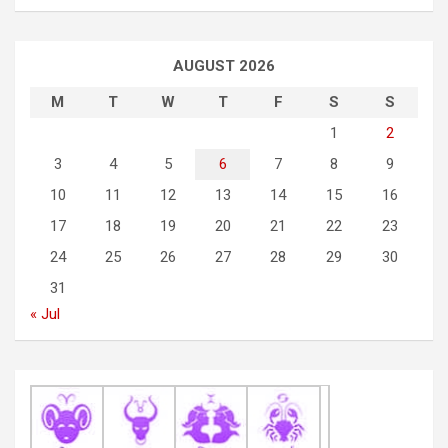
n
a
AUGUST 2026
v
i
M
T
W
T
F
S
S
g
1
2
3
4
5
6
7
8
9
a
10
11
12
13
14
15
16
t
17
18
19
20
21
22
23
i
24
25
26
27
28
29
30
o
31
n
« Jul