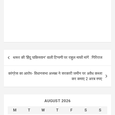
P
थरूर की ‘हिंदू पाकिस्तान’ वाली टिप्पणी पर राहुल माफी मांगें : गिरिराज
o
s
कांग्रेस का आरोप- विधानसभा अध्यक्ष ने सरकारी जमीन पर अवैध कब्जा
t
कर कमाए 2 अरब रुपए
n
a
AUGUST 2026
v
i
M
T
W
T
F
S
S