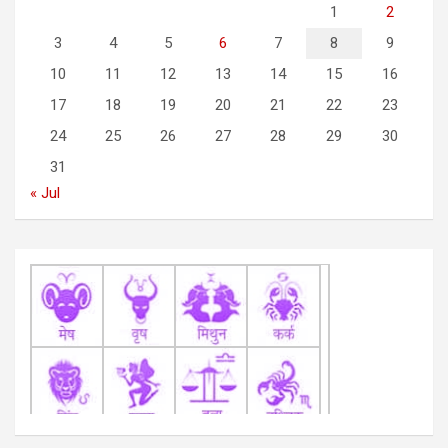
g
1
2
3
4
5
6
7
8
9
a
10
11
12
13
14
15
16
t
17
18
19
20
21
22
23
i
24
25
26
27
28
29
30
o
31
n
« Jul