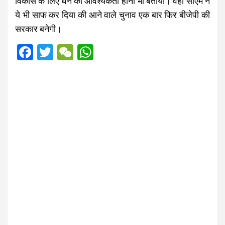
विकास के लिए धन की आवश्यकता होना भी बताया। वही सीएम ने
ये भी साफ कर दिया की आने वाले चुनाव एक बार फिर बीजेपी की
सरकार बनेगी।
F
T
W
W
a
wi
e
h
ce
tt
C
at
b
er
h
s
o
at
A
o
p
k
p