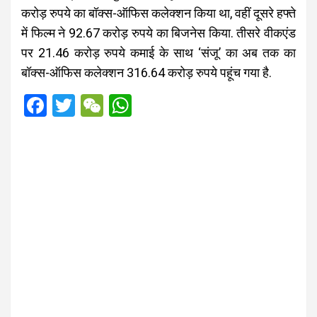
करोड़ रुपये का बॉक्स-ऑफिस कलेक्शन किया था, वहीं दूसरे हफ्ते
में फिल्म ने 92.67 करोड़ रुपये का बिजनेस किया. तीसरे वीकएंड
पर 21.46 करोड़ रुपये कमाई के साथ ‘संजू’ का अब तक का
बॉक्स-ऑफिस कलेक्शन 316.64 करोड़ रुपये पहूंच गया है.
F
T
W
W
a
wi
e
h
ce
tt
C
at
b
er
h
s
o
at
A
o
p
k
p