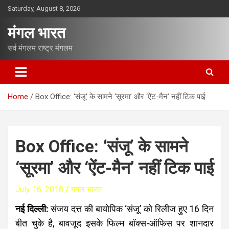
S
Saturday, August 8, 2026
k
i
मंगल भारत
p
t
सर्व मंगलम राष्ट्र मंगलम
o
c
o
n
Home
Box Office: ‘संजू’ के सामने ‘सूरमा’ और ‘ऐंट-मैन’ नहीं टिक पाई
t
e
n
t
Box Office: ‘संजू’ के सामने
‘सूरमा’ और ‘ऐंट-मैन’ नहीं टिक पाई
July 16, 2018
मंगल भारत
नई दिल्ली:
संजय दत्त की बायोपिक ‘संजू’ को रिलीज हुए 16 दिन
बीत चुके है, बावजूद इसके फिल्म बॉक्स-ऑफिस पर शानदार