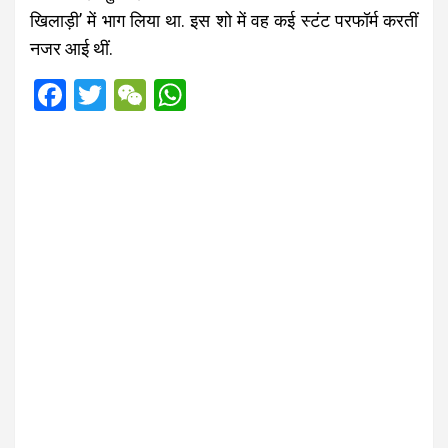
खिलाड़ी’ में भाग लिया था. इस शो में वह कई स्‍टंट परफॉर्म करतीं
नजर आई थीं.
F
T
W
W
a
wi
e
h
ce
tt
C
at
b
er
h
s
o
at
A
o
p
k
p