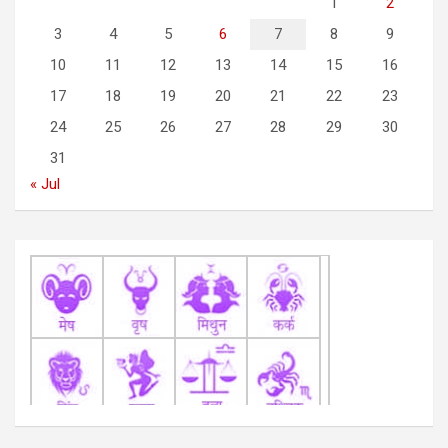
g
1
2
3
4
5
6
7
8
9
a
10
11
12
13
14
15
16
t
17
18
19
20
21
22
23
i
24
25
26
27
28
29
30
o
31
n
« Jul