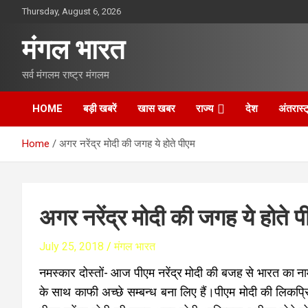
S
Thursday, August 6, 2026
k
i
मंगल भारत
p
t
सर्व मंगलम राष्ट्र मंगलम
o
c
o
HOME
बड़ी खबरें
खास खबर
राज्य
देश
अंतरास्ट
n
t
Home
अगर नरेंद्र मोदी की जगह ये होते पीएम
e
n
t
अगर नरेंद्र मोदी की जगह ये होते प
July 25, 2018
मंगल भारत
नमस्कार दोस्तों- आज पीएम नरेंद्र मोदी की बजह से भारत का नाम दुन
के साथ काफी अच्छे सम्बन्ध बना लिए हैं।पीएम मोदी की लिकप्रियत