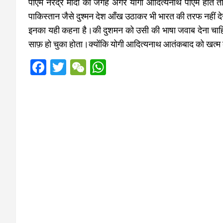
पीएम नरेंद्र मोदी की जगह अगर योगी आदित्यनाथ पीएम होते 
पाकिस्तान जैसे दुश्मन देश आँख उठाकर भी भारत की तरफ नहीं देख
इनका यही कहना है।की दुशमन को उसी की भाषा जवाब देना चाह
साफ़ हो चुका होता।क्योंकि योगी आदित्यनाथ आतंकबाद को खत्म केरने
F
T
W
W
a
wi
e
h
ce
tt
C
at
b
er
h
s
o
at
A
o
p
k
p