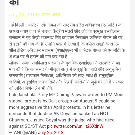
की
July 26, 2018
मंगल भारत
नई दिल्‍ली : जस्टिस एके गोयल को राष्‍ट्रीय हरित अधिकरण (एनजीटी) का
अध्‍यक्ष बनाए जान से नाराज केंद्रीय मंत्री और लोजपा प्रमुख रामविलास
पासवान ने गृह मंत्री राजनाथ सिंह को पत्र लिखकर जस्टिस गोयल को पद
से हटाने की मांग की है. उन्‍होंने पत्र में लिखा है कि दलित समूहों के संगठन
ऑल इंडिया अंबेडकर महासभा (एआईएएम) भी जस्टिस गोयल को
एनजीटी के
अध्‍यक्ष पद से हटाने की मांग कर रहा है.
लोजपा अध्‍यक्ष रामविलास पासवान के मुताबिक एआईएएम ने सरकार से यह
मांग की है कि वह संसद के मौजूदा सत्र में अनुसूचित जाति और अनुसूचित
जनजाति (अत्याचार निरोधक) अधिनियम को लाए. साथ ही अनुसूचित
जातियों, अनुसूचित जनजातियों और पिछड़ी जातियों से जुड़े मामलों में सरकार
को त्‍वरित निर्णय लेने भी होंगे.
Lok Janshakti Party MP Chirag Paswan writes to PM Modi
stating, protests by Dalit groups on August 9 could be
more aggressive than April protests. In his letter he
demands that Justice AK Goyal be sacked as NGT
Chairman. Justice Goyal was the judge who had ruled
against SC/ST Act
pic.twitter.com/unHt26XdnW
— ANI (@ANI)
July 26, 2018