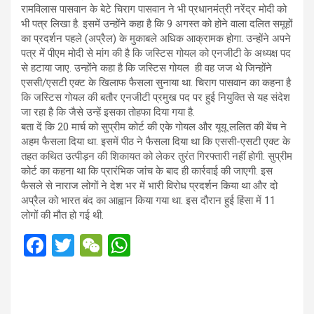
रामविलास पासवान के बेटे चिराग पासवान ने भी प्रधानमंत्री नरेंद्र मोदी को
भी पत्र लिखा है. इसमें उन्‍होंने कहा है कि 9 अगस्‍त को होने वाला दलित समूहों
का प्रदर्शन पहले (अप्रैल) के मुकाबले अधिक आक्रामक होगा. उन्‍होंने अपने
पत्र में पीएम मोदी से मांग की है कि जस्टिस गोयल को एनजीटी के अध्‍यक्ष पद
से हटाया जाए. उन्‍होंने कहा है कि जस्टिस गोयल ही वह जज थे जिन्‍होंने
एससी/एसटी एक्‍ट के खिलाफ फैसला सुनाया था. चिराग पासवान का कहना है
कि जस्टिस गोयल की बतौर एनजीटी प्रमुख पद पर हुई नियुक्ति से यह संदेश
जा रहा है कि जैसे उन्‍हें इसका तोहफा दिया गया है.
बता दें कि 20 मार्च को सुप्रीम कोर्ट की एके गोयल और यूयू ललित की बेंच ने
अहम फैसला दिया था. इसमें पीठ ने फैसला दिया था कि एससी-एसटी एक्‍ट के
तहत कथित उत्पीड़न की शिकायत को लेकर तुरंत गिरफ्तारी नहीं होगी. सुप्रीम
कोर्ट का कहना था कि प्रारंभिक जांच के बाद ही कार्रवाई की जाएगी. इस
फैसले से नाराज लोगों ने देश भर में भारी विरोध प्रदर्शन किया था और दो
अप्रैल को भारत बंद का आह्वान किया गया था. इस दौरान हुई हिंसा में 11
लोगों की मौत हो गई थी.
F
T
W
W
a
wi
e
h
ce
tt
C
at
b
er
h
s