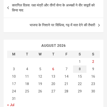
P
कारगिल दिवस: रक्षा मंत्री और तीनों सेना के अध्यक्षों ने वीर सपूतों को
o
किया याद
s
t
भाजपा के निशाने पर सिंधिया, गढ़ में मात देने की तैयारी
n
a
AUGUST 2026
v
i
M
T
W
T
F
S
S
g
1
2
3
4
5
6
7
8
9
a
10
11
12
13
14
15
16
t
17
18
19
20
21
22
23
i
24
25
26
27
28
29
30
o
31
n
« Jul