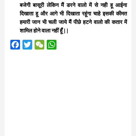
बजेगी बासूरी लेकिन मैं डरने वालो में से नही हू आईना
दिखाता हू और आगे भी दिखाता रहूंगा चाहे इसकी कीमत
हमारी जान भी चली जाये मैं पीछे हटने वालो की कतार में
शामिल होने वाला नहीं हूँ | |
F
T
W
W
a
wi
e
h
ce
tt
C
at
b
er
h
s
o
at
A
o
p
k
p