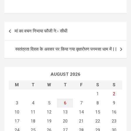
P
मां का वचन निभाया फौजी ने:- सीधी
o
s
स्वतंत्रता दिवस के अवसर पर किया गया वृक्षारोपण पनमसा धाम में | |
t
n
a
AUGUST 2026
v
M
T
W
T
F
S
S
i
1
2
g
3
4
5
6
7
8
9
a
10
11
12
13
14
15
16
t
17
18
19
20
21
22
23
i
24
25
26
27
28
29
30